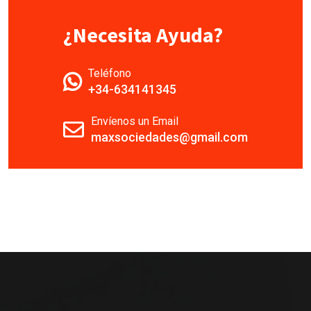
¿Necesita Ayuda?
Teléfono
+34-634141345
Envíenos un Email
maxsociedades@gmail.com