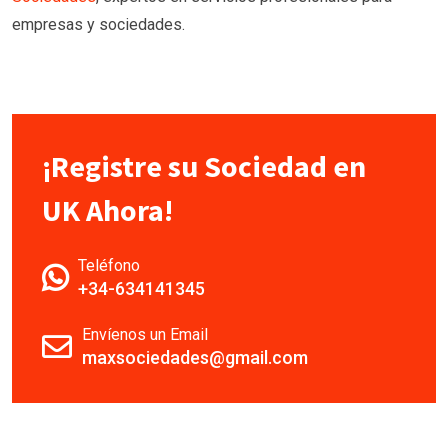
empresas y sociedades.
¡Registre su Sociedad en
UK Ahora!
Teléfono
+34-634141345
Envíenos un Email
maxsociedades@gmail.com